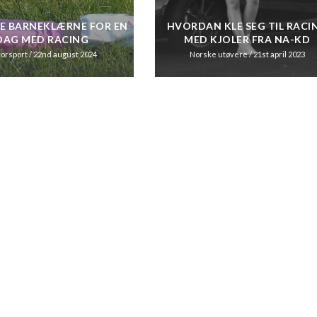
TE BARNEKLÆRNE FOR EN
HVORDAN KLE SEG TIL RACI
DAG MED RACING
MED KJOLER FRA NA-KD
orsport
/ 22nd august 2024
Norske utøvere
/ 21st april 2023