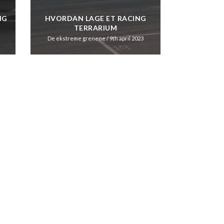
NG
HVORDAN LAGE ET RACING
TERRARIUM
De ekstreme grenene
/ 9th april 2023