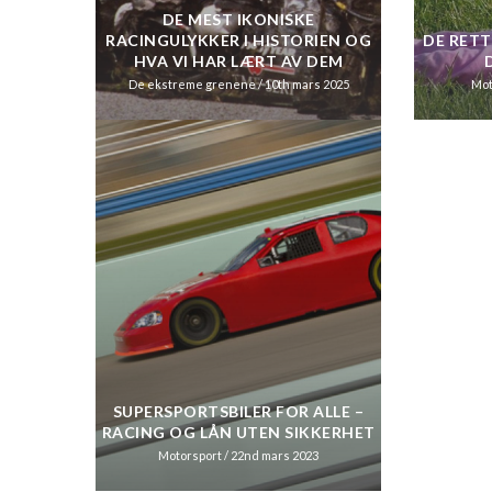
DE MEST IKONISKE
RACINGULYKKER I HISTORIEN OG
DE RET
HVA VI HAR LÆRT AV DEM
De ekstreme grenene
/ 10th mars 2025
Mot
SUPERSPORTSBILER FOR ALLE –
RACING OG LÅN UTEN SIKKERHET
Motorsport
/ 22nd mars 2023